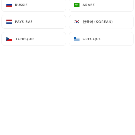
RUSSIE
RUSSIE
ARABE
ARABE
한국어 (KOREAN)
한국어 (KOREAN)
PAYS-BAS
PAYS-BAS
Trattoria della Pasta
Découvrez la véritable essence de
TCHÉQUIE
TCHÉQUIE
GRECQUE
GRECQUE
l’Italie à la Trattoria della Pasta, où la
pizza italienne est préparée avec
passion et authenticité.
Nos chefs utilisent des ingrédients
frais et de qualité, des pâtes maison et
des recettes traditionnelles pour créer
des pizzas irrésistibles. Que vous soyez
fan de margherita classique ou
d’options plus audacieuses, chaque
bouchée vous transporte directement