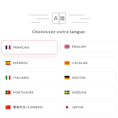
45 AVIS
RESTAURANT ITALIEN
17 Boulevard Yves Farge
69007 Lyon France
Choisissez votre langue:
Choisissez votre langue:
ENGLISH
ENGLISH
FRANÇAIS
FRANÇAIS
ESPAÑOL
ESPAÑOL
CATALAN
CATALAN
ITALIANO
ITALIANO
DEUTSH
DEUTSH
PORTUGUÊS
PORTUGUÊS
SUÉDOIS
SUÉDOIS
简体中文 (CHINESE)
简体中文 (CHINESE)
JAPON
JAPON
Qui sommes nous?